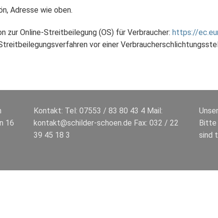
hön, Adresse wie oben.
 zur Online-Streitbeilegung (OS) für Verbraucher:
https://ec.e
 Streitbeilegungsverfahren vor einer Verbraucherschlichtungsste
n
Kontakt: Tel: 07553 / 83 80 43 4 Mail:
Unser
n 16
kontakt@schilder-schoen.de Fax: 032 / 22
Bitte
39 45 18 3
sind 