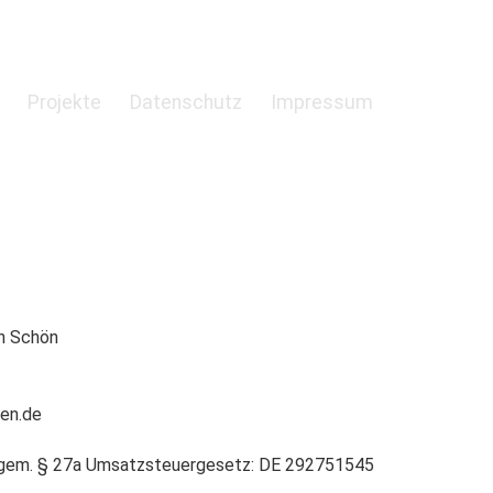
Projekte
Datenschutz
Impressum
an Schön
oen.de
 gem. § 27a Umsatzsteuergesetz: DE 292751545